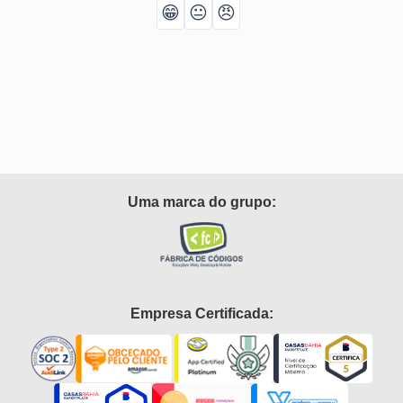
😁
😐
😠
Uma marca do grupo:
Empresa Certificada: