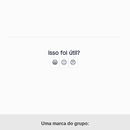
Isso foi útil?
😁
😐
😠
Uma marca do grupo: