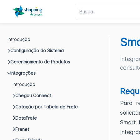
Sma
Introdução
Configuração do Sistema
Integra
Gerenciamento de Produtos
consult
Integrações
Introdução
Requi
Chegou Connect
Para r
Cotação por Tabela de Frete
solici
DataFrete
Smart 
Frenet
Integra