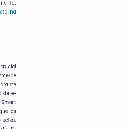
amento,
ete na
rucial
ommerce
garante
a de e-
 Smart
 que as
recisa.
 de E-