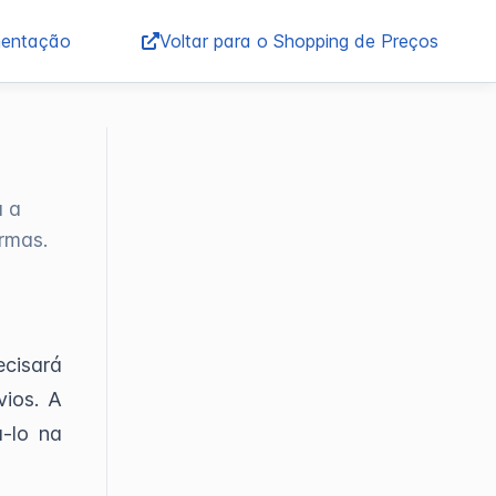
entação
Voltar para o Shopping de Preços
a a
rmas.
cisará
vios. A
á-lo na