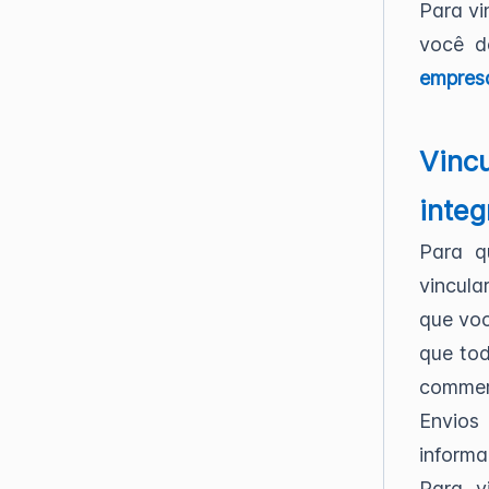
Para vi
você d
empres
Vinc
inte
Para q
vincul
que voc
que tod
commer
Envios
informa
Para v