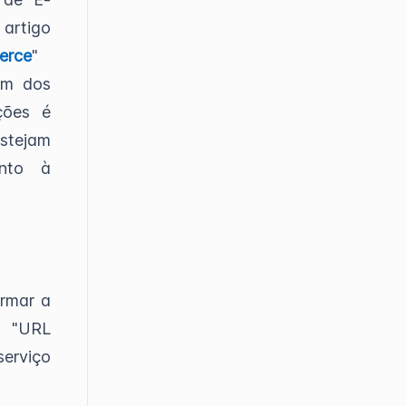
artigo
erce
"
um dos
ções é
stejam
anto à
ormar a
 "URL
serviço