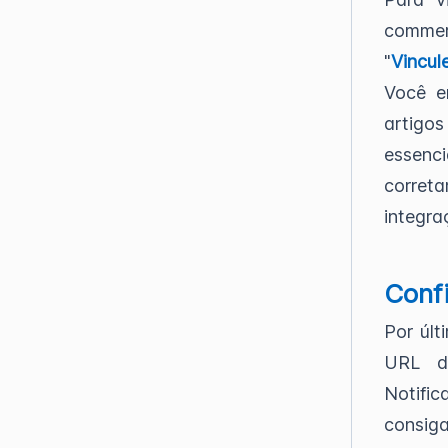
commer
"
Vincul
Você e
artigo
essenc
corre
integr
Confi
Por últ
URL d
Notifi
consiga