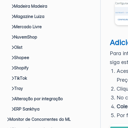
Madeira Madeira
Magazine Luiza
Mercado Livre
NuvemShop
Adici
Olist
Para in
Shopee
siga es
Shopify
Aces
TikTok
Preç
Cliq
Tray
No 
Alteração por integração
Cole
ERP Sankhya
Por 
Monitor de Concorrentes do ML